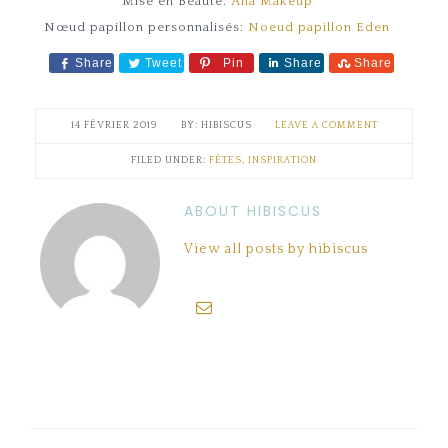
Mise en Beauté:
Ana Makeup
Nœud papillon personnalisés:
Noeud papillon Eden
Share
Tweet
Pin
Share
Share
14 FÉVRIER 2019
HIBISCUS
LEAVE A COMMENT
FILED UNDER:
FÊTES
,
INSPIRATION
ABOUT HIBISCUS
View all posts by hibiscus